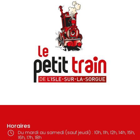
Horaires
Du mardi au samedi (sauf jeudi) : 10h, 11h, 12h, 14h, 15h,
16h, 17h, 18h